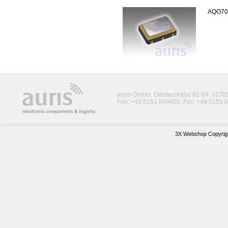
AQO70
auris-GmbH, Deisterstraße 82-84, 317
Fon: +49 5151 809600, Fax: +49 5151 8
3X Webshop Copyrigh