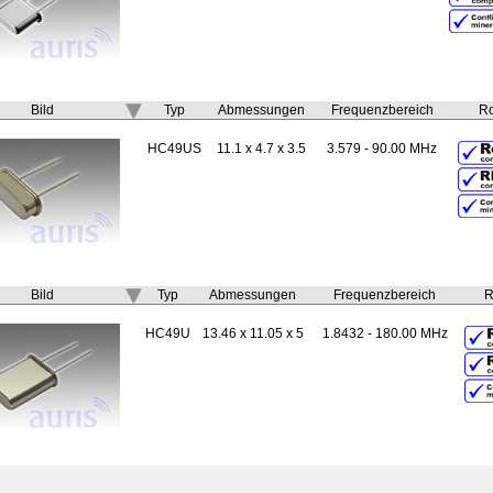
Bild
Typ
Abmessungen
Frequenzbereich
R
HC49US
11.1 x 4.7 x 3.5
3.579 - 90.00 MHz
Bild
Typ
Abmessungen
Frequenzbereich
HC49U
13.46 x 11.05 x 5
1.8432 - 180.00 MHz