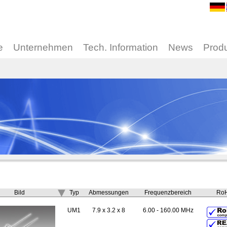
e
Unternehmen
Tech. Information
News
Prod
Bild
Typ
Abmessungen
Frequenzbereich
Ro
UM1
7.9 x 3.2 x 8
6.00 - 160.00 MHz